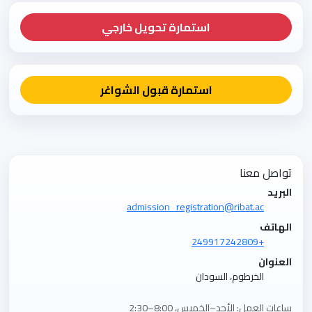
استمارة تحويل خارجي
استمارة قبول الشواغر
تواصل معنا
البريد
admission_registration@ribat.ac
الهاتف
+249917242809
العنوان
الخرطوم، السودان
ساعات العمل: الأحد–الخميس، 8:00–2:30