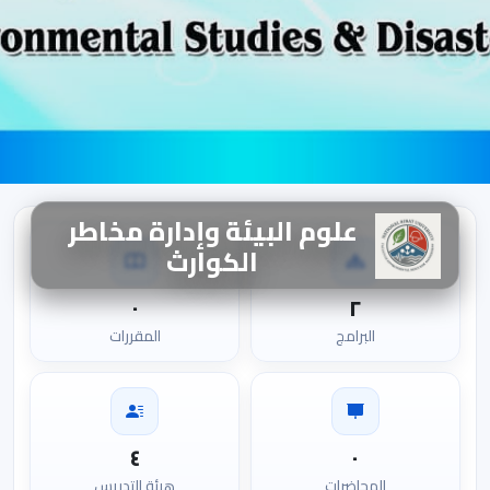
علوم البيئة وإدارة مخاطر
الكوارث
٠
٢
البرامج
المقررات
٤
٠
المحاضرات
هيئة التدريس