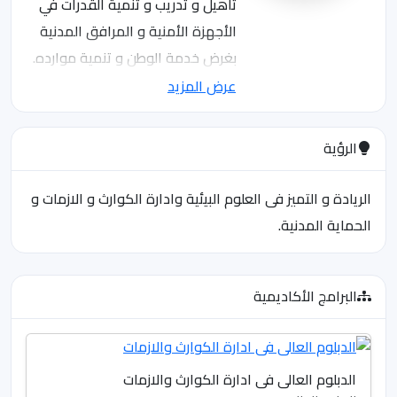
تأهيل و تدريب و تنمية القدرات في
الأجهزة الأمنية و المرافق المدنية
بغرض خدمة الوطن و تنمية موارده.
انشئت الكلية بموجب قرار السيد /
عرض المزيد
مدير جامعة الرباط الوطني رقم (97)
لسنة 2002م.
الرؤية
إن إنشاء مثل هذه الكلية الفريدة
والمتميزة من نوعها على مستوى
الريادة و التميز فى العلوم البيئية وادارة الكوارث و الازمات و
السودان والوطن العربي وافريقيا
الحماية المدنية.
يعتبر إضافة قوية للجامعة
وللمجتمع الخارجي، كونها المسئولة
البرامج الأكاديمية
عن إعداد وتخريج كوادر متميزة في
العديد من التخصصات التي تخدم
المجتمع في شتى المجالات، وتشمل
ادارة مخاطر الكوارث، ادارة
الدبلوم العالى فى ادارة الكوارث والازمات