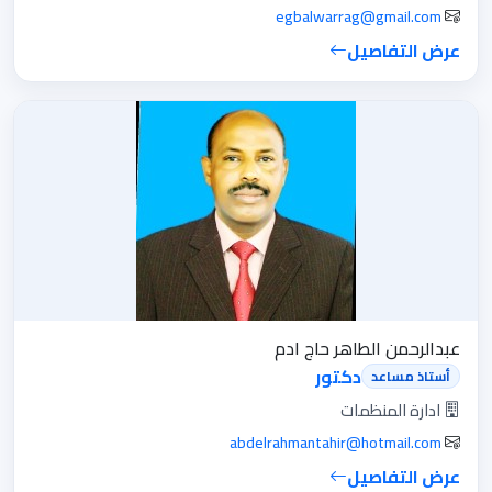
في المؤسسات والمنظمات
egbalwarrag@gmail.com
المختلفة، اضافة الي الرحلات العلمية
عرض التفاصيل
التطبيقية والتوعوية في المجتمع.
وختاما نؤكد التزام كلية علوم البيئة
واادارة مخاطر الكوارث ،التزامها
بجودة التدريس والبحث العلمي
وخدمة المجتمع وذلك لاعداد
الخريجين المتميزين الذين سيسهمون
في تقدم وتطور السودان .
ولكم الشكر
عبدالرحمن الطاهر حاج ادم
دكتور
أستاذ مساعد
ادارة المنظمات
abdelrahmantahir@hotmail.com
عرض التفاصيل