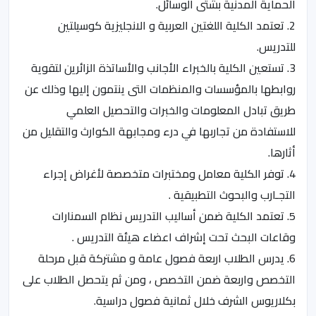
الحماية المدنية بشتى الوسائل.
2. تعتمد الكلية اللغتين العربية و الانجليزية كوسيلتين
للتدريس.
3. تستعين الكلية بالخبراء الأجانب والأساتذة الزائرين لتقوية
روابطها بالمؤسسات والمنظمات التى ينتمون إليها وذلك عن
طريق تبادل المعلومات والخبرات والتحصيل العلمي
للاستفادة من تجاربها في درء ومجابهة الكوارث والتقليل من
أثارها.
4. توفر الكلية معامل ومختبرات متخصصة لأغراض إجراء
التجـارب والبحوث التطبيقية .
5. تعتمد الكلية ضمن أساليب التدريس نظام السمنارات
وقاعات البحث تحت إشراف اعضاء هيئة التدريس .
6. يدرس الطلاب اربعة فصول عامة و مشتركة قبل مرحلة
التخصص واربعة ضمن التخصص ، ومن ثم يتحصل الطلاب على
بكلاريوس الشرف خلال ثمانية فصول دراسية.