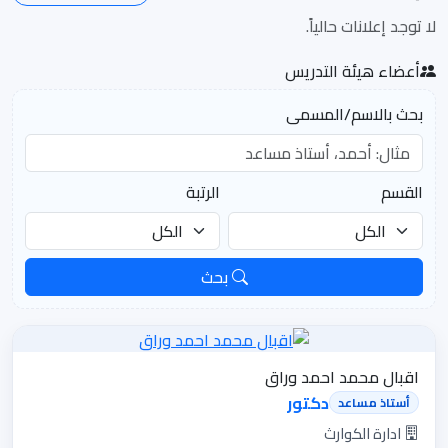
استشارية تطبيقية تلبى متطلبات
لا توجد إعلانات حالياً.
القضايا القومية الملحة.
وتشمل الكليه ثلاثة أقسام رئيسية
أعضاء هيئة التدريس
علي مستوي البكلاريوس، وتمنح
بحث بالاسم/المسمى
درجة الدبلوم العالي فى 2 تخصص ،
ودرجة الماجستير فى 3 تخصصات
ودرجة الدكتوراه فى 3 تخصصات ،
القسم
الرتبة
كما أنه متاح إضافة دبلومات
تخصصية ومهنية و تخصصات جديدة
بحث
لبرنامجي الماجستير والدكتوراه.
اضافة الي تقديم الدورات التدريبية
والاستشارات في تخصصت الكلية
المختلفة. ولم تغفل الكلية دورها
اقبال محمد احمد وراق
في خدمة المجتمع من خلال العمل
دكتور
أستاذ مساعد
الميداني والتدريب العملي للطلاب
ادارة الكوارث