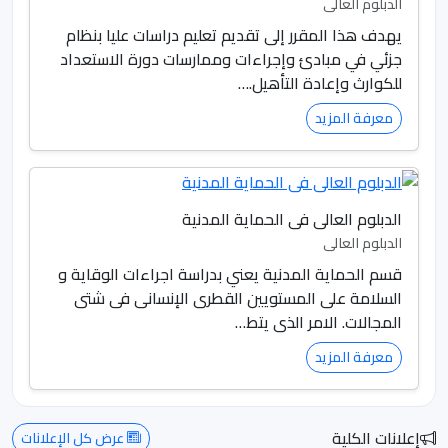
الدبلوم العالى
المنظمات التطوعية اضافة الي
يهدف هذا المقرر إلى تقديم تعليم دراسات عليا بنظام
الحماية المدنية والذي يعني
جزئي في مبادئ وإجراءات وممارسات دورة الاستعداد
بالسلامة والصحة المهنية. تضم
للكوارث وإعادة التأهيل.…
الكلية نخبة من أعضاء هيئة التدريس
معرفة المزيد
والأساتذة المتخصصين.
أن من أهم أهداف إنشاء هذه
الكلية هو تهيئة البيئة التعليمية
المتميزة و الجاذبة للاساتذة و
الدبلوم العالى فى الحماية المدنية
الدبلوم العالى
الطلاب، التاهيل المتميز للطلاب علميا
قسم الحماية المدنية يعني بدراسة اجراءات الوقاية و
و مهنيا و اخلاقيا ، ترقية قدرات
السلامة على المستويين القطرى الإنسانى فى شتى
الطلاب البحثية ، الابداعية ، القيادية و
المجالات. الامر الذى يتط…
الثقافية. التاهيل المستمر لرفع و
معرفة المزيد
تحسين و تطوير اداء اعضاء هيئة
التدريس و الكوادر المساعدة ،
بالاضافة الي تبنى برامج بحثية
إعلانات الكلية
عرض كل الإعلانات